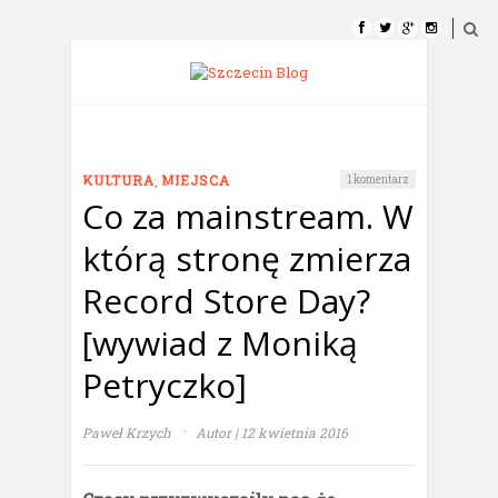
SZCZECIN
MARKETING
PODRÓŻE
,
KULTURA
MIEJSCA
1 komentarz
TECH
BIZNES
KULTURA
Co za mainstream. W
którą stronę zmierza
NI W PIPKĘ, NI W OKO
KONTAKT
Record Store Day?
[wywiad z Moniką
Petryczko]
·
Paweł Krzych
Autor | 12 kwietnia 2016