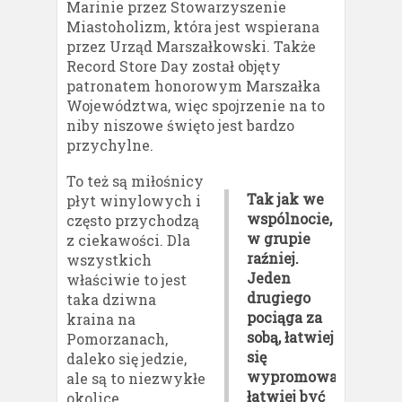
Marinie przez Stowarzyszenie
Miastoholizm, która jest wspierana
przez Urząd Marszałkowski. Także
Record Store Day został objęty
patronatem honorowym Marszałka
Województwa, więc spojrzenie na to
niby niszowe święto jest bardzo
przychylne.
To też są miłośnicy
Tak jak we
płyt winylowych i
wspólnocie,
często przychodzą
w grupie
z ciekawości. Dla
raźniej.
wszystkich
Jeden
właściwie to jest
drugiego
taka dziwna
pociąga za
kraina na
sobą, łatwiej
Pomorzanach,
się
daleko się jedzie,
wypromować,
ale są to niezwykłe
łatwiej być
okolice.