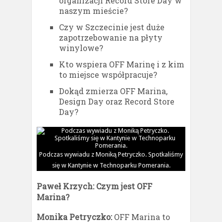
organizacji Record Store Day w
naszym mieście?
Czy w Szczecinie jest duże
zapotrzebowanie na płyty
winylowe?
Kto wspiera OFF Marinę i z kim
to miejsce współpracuje?
Dokąd zmierza OFF Marina,
Design Day oraz Record Store
Day?
Podczas wywiadu z Moniką Petryczko. Spotkaliśmy
się w Kantynie w Technoparku Pomerania.
Paweł Krzych: Czym jest OFF
Marina?
Monika Petryczko:
OFF Marina to