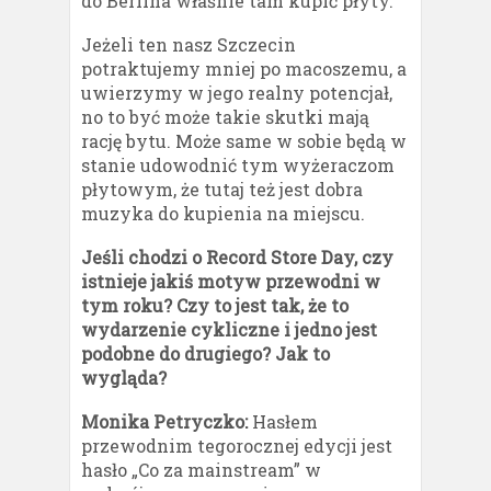
do Berlina właśnie tam kupić płyty.
Jeżeli ten nasz Szczecin
potraktujemy mniej po macoszemu, a
uwierzymy w jego realny potencjał,
no to być może takie skutki mają
rację bytu. Może same w sobie będą w
stanie udowodnić tym wyżeraczom
płytowym, że tutaj też jest dobra
muzyka do kupienia na miejscu.
Jeśli chodzi o Record Store Day, czy
istnieje jakiś motyw przewodni w
tym roku? Czy to jest tak, że to
wydarzenie cykliczne i jedno jest
podobne do drugiego? Jak to
wygląda?
Monika Petryczko:
Hasłem
przewodnim tegorocznej edycji jest
hasło „Co za mainstream” w