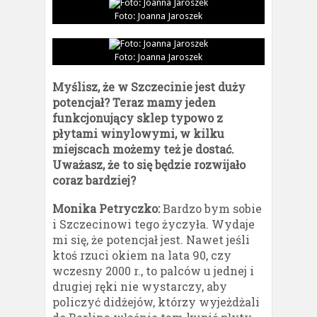
Foto: Joanna Jaroszek
Foto: Joanna Jaroszek
Myślisz, że w Szczecinie jest duży
potencjał? Teraz mamy jeden
funkcjonujący sklep typowo z
płytami winylowymi, w kilku
miejscach możemy też je dostać.
Uważasz, że to się będzie rozwijało
coraz bardziej?
Monika Petryczko:
Bardzo bym sobie
i Szczecinowi tego życzyła. Wydaje
mi się, że potencjał jest. Nawet jeśli
ktoś rzuci okiem na lata 90, czy
wczesny 2000 r., to palców u jednej i
drugiej ręki nie wystarczy, aby
policzyć didżejów, którzy wyjeżdżali