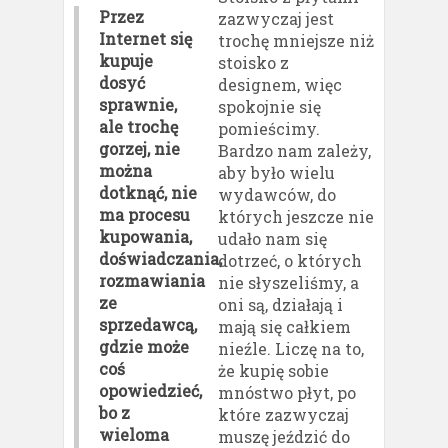
Przez
zazwyczaj jest
Internet się
trochę mniejsze niż
kupuje
stoisko z
dosyć
designem, więc
sprawnie,
spokojnie się
ale trochę
pomieścimy.
gorzej, nie
Bardzo nam zależy,
można
aby było wielu
dotknąć, nie
wydawców, do
ma procesu
których jeszcze nie
kupowania,
udało nam się
doświadczania,
dotrzeć, o których
rozmawiania
nie słyszeliśmy, a
ze
oni są, działają i
sprzedawcą,
mają się całkiem
gdzie może
nieźle. Liczę na to,
coś
że kupię sobie
opowiedzieć,
mnóstwo płyt, po
bo z
które zazwyczaj
wieloma
muszę jeździć do