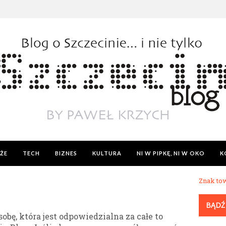
ŻE
TECH
BIZNES
KULTURA
NI W PIPKĘ, NI W OKO
K
Znak to
BĄDŹ
obę, która jest odpowiedzialna za całe to