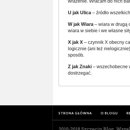
wrażenie. Wracam do nich bar
U jak Ulica
– źródło wszelkich
W jak Wiara
– wiara w drugą o
wiara w siebie i we własne sił
X jak X
– czynnik X obecny cał
logicznie (ani też nielogiczn
sposób.
Z jak Znaki
– wszechobecne w n
dostrzegać.
STRONA GŁÓWNA
O BLOGU
R
2010-2018 Szczecin Blog. Wsze