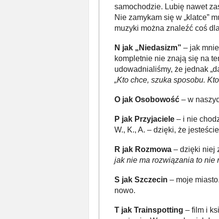
samochodzie. Lubię nawet zas
Nie zamykam się w „klatce” m
muzyki można znaleźć coś dla
N jak „Niedasizm”
– jak mnie 
kompletnie nie znają się na te
udowadnialiśmy, że jednak „da
„Kto chce, szuka sposobu. Kt
O jak Osobowość
– w naszych
P jak Przyjaciele
– i nie chodz
W., K., A. – dzięki, że jesteś
R jak Rozmowa
– dzięki nie
jak nie ma rozwiązania to nie
S jak Szczecin
– moje miasto.
nowo.
T jak Trainspotting
– film i k