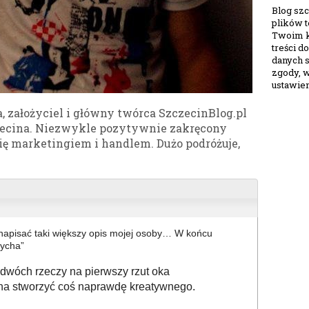
Blog szc
plików 
Twoim k
treści 
danych s
zgody, 
ustawien
 założyciel i główny twórca SzczecinBlog.pl
czecina. Niezwykle pozytywnie zakręcony
ię marketingiem i handlem. Dużo podróżuje,
 napisać taki większy opis mojej osoby… W końcu
zycha”
dwóch rzeczy na pierwszy rzut oka
a stworzyć coś naprawdę kreatywnego.