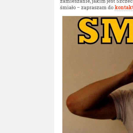
zamieszanie, jakim jest Szcze
śmiało – zapraszam do
kontak