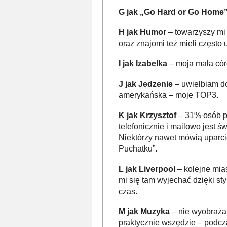
G jak „Go Hard or Go Home
H jak Humor
– towarzyszy mi 
oraz znajomi też mieli często
I jak Izabelka
– moja mała córe
J jak Jedzenie
– uwielbiam do
amerykańska – moje TOP3.
K jak Krzysztof
– 31% osób p
telefonicznie i mailowo jest 
Niektórzy nawet mówią uparcie
Puchatku”.
L jak Liverpool
– kolejne mia
mi się tam wyjechać dzięki 
czas.
M jak Muzyka
– nie wyobraża
praktycznie wszędzie – podcz