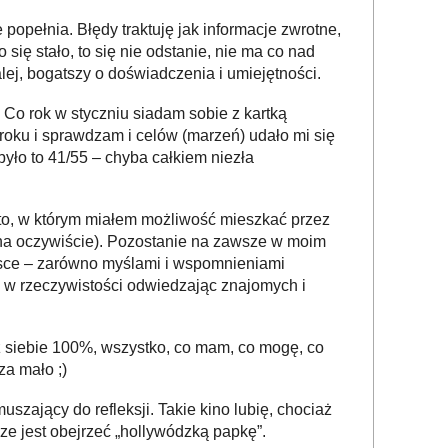
e popełnia. Błędy traktuję jak informacje zwrotne,
się stało, to się nie odstanie, nie ma co nad
lej, bogatszy o doświadczenia i umiejętności.
 Co rok w styczniu siadam sobie z kartką
o roku i sprawdzam i celów (marzeń) udało mi się
było to 41/55 – chyba całkiem niezła
to, w którym miałem możliwość mieszkać przez
na oczywiście). Pozostanie na zawsze w moim
jsce – zarówno myślami i wspomnieniami
i w rzeczywistości odwiedzając znajomych i
z siebie 100%, wszystko, co mam, co mogę, co
za mało ;)
uszający do refleksji. Takie kino lubię, chociaż
ze jest obejrzeć „hollywódzką papkę”.