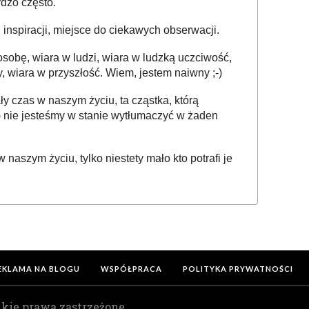
dzo często.
 inspiracji, miejsce do ciekawych obserwacji.
sobę, wiara w ludzi, wiara w ludzką uczciwość,
y, wiara w przyszłość. Wiem, jestem naiwny ;-)
y czas w naszym życiu, ta cząstka, którą
ie) nie jesteśmy w stanie wytłumaczyć w żaden
aszym życiu, tylko niestety mało kto potrafi je
EKLAMA NA BLOGU
WSPÓŁPRACA
POLITYKA PRYWATNOŚCI
lkie prawa zastrzeżone.