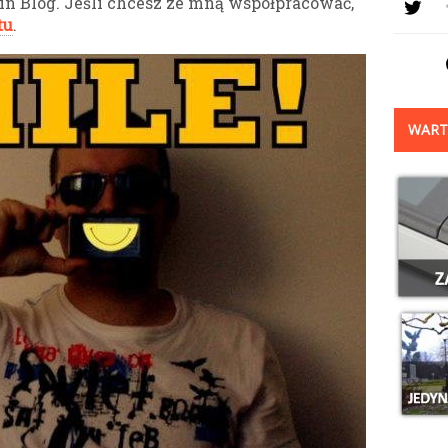
cin Blog. Jeśli chcesz ze mną współpracować,
tu
.
WART