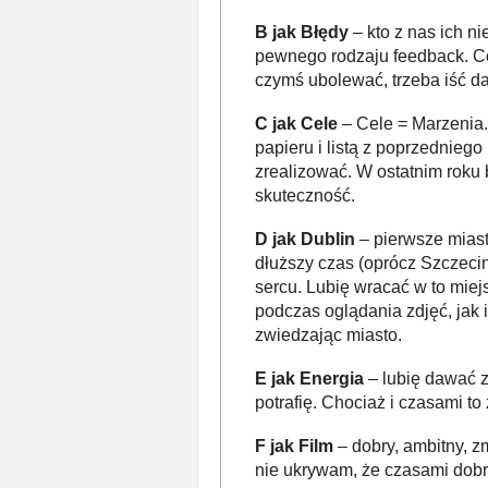
B jak Błędy
– kto z nas ich ni
pewnego rodzaju feedback. Co 
czymś ubolewać, trzeba iść da
C jak Cele
– Cele = Marzenia.
papieru i listą z poprzednieg
zrealizować. W ostatnim roku 
skuteczność.
D jak Dublin
– pierwsze mias
dłuższy czas (oprócz Szczeci
sercu. Lubię wracać w to mie
podczas oglądania zdjęć, jak 
zwiedzając miasto.
E jak Energia
– lubię dawać 
potrafię. Chociaż i czasami to 
F jak Film
– dobry, ambitny, zm
nie ukrywam, że czasami dobr