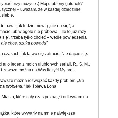
ypiać przy muzyce :) Mój ulubiony gatunek?
uzycznej – uważam, że w każdej dziedzinie
 siebie.
to bawi, jak ludzie mówią „nie da się”, a
macie lub w ogóle nie próbowali. Ile to już razy
 się”, trzeba tylko chcieć – wedle powiedzenia
o nie chce, szuka powodu”
.
 czasach tak łatwo się zatracić. Nie dajcie się.
i tu o jeden z moich ulubionych seriali. R., S. M.,
cie i zawsze można na Was liczyć! My bros!
j zawsze można rozwiązać każdy problem.
„Bo
 ma problemu”
jak śpiewa Łona.
 Miasto, które cały czas poznaję i odkrywam na
siążka, które wywarły na mnie największe