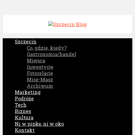
Szczecin
Co, gdzie, kiedy?
Gastronomia/handel
Miejsca
Inwestycje
Fotorelacje
Misz-Masz
Archiwum
Marketing
Podróże
Tech
Biznes
Kultura
Ni w pipkę, ni w oko
Kontakt