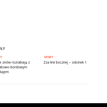
UŁY
RT
SPORT
ce znów rozrabiają z
Zza linii bocznej – odcinek 1
natowo-bordowym
łajem