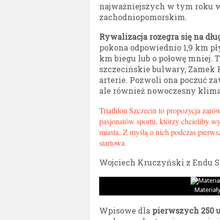
najważniejszych w tym roku
zachodniopomorskim.
Rywalizacja rozegra się na dłu
pokona odpowiednio 1,9 km pły
km biegu lub o połowę mniej. T
szczecińskie bulwary, Zamek K
arterie. Pozwoli ona poczuć z
ale również nowoczesny klima
Triathlon Szczecin to propozycja zarów
pasjonatów sportu, którzy chcieliby 
miasta. Z myślą o nich podczas pierws
startowa.
Wojciech Kruczyński z Endu Sp
Materiał
Wpisowe dla
pierwszych 250 