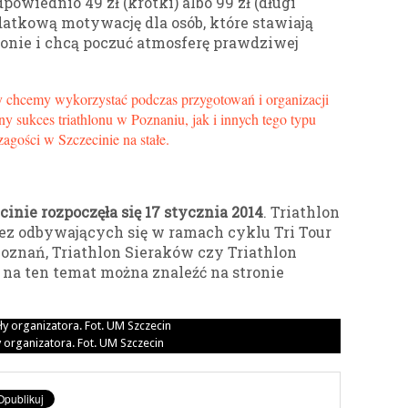
wiednio 49 zł (krótki) albo 99 zł (długi
datkową motywację dla osób, które stawiają
lonie i chcą poczuć atmosferę prawdziwej
ry chcemy wykorzystać podczas przygotowań i organizacji
y sukces triathlonu w Poznaniu, jak i innych tego typu
gości w Szczecinie na stałe.
inie rozpoczęła się 17 stycznia 2014
. Triathlon
rez odbywających się w ramach cyklu Tri Tour
Poznań, Triathlon Sieraków czy Triathlon
 na ten temat można znaleźć na stronie
y organizatora. Fot. UM Szczecin