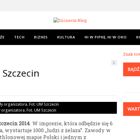
ŻE
TECH
BIZNES
KULTURA
NI W PIPKĘ, NI W OKO
K
Znak to
2
BĄDŹ
 Szczecin
WART
y organizatora. Fot. UM Szczecin
zczecin 2014
. W imprezie, która odbędzie się 6
 wystartuje 1000 „ludzi z żelaza”. Zawody w
athlonowej mapie Polski i jednym z