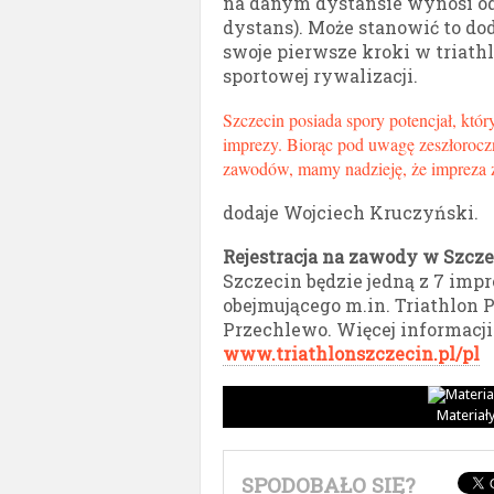
na danym dystansie wynosi odpo
dystans). Może stanowić to do
swoje pierwsze kroki w triath
sportowej rywalizacji.
Szczecin posiada spory potencjał, któ
imprezy. Biorąc pod uwagę zeszłoroczn
zawodów, mamy nadzieję, że impreza za
dodaje Wojciech Kruczyński.
Rejestracja na zawody w Szczec
Szczecin będzie jedną z 7 imp
obejmującego m.in. Triathlon 
Przechlewo. Więcej informacji
www.triathlonszczecin.pl/pl
Materiał
SPODOBAŁO SIĘ?