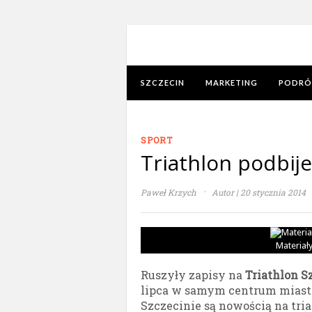
SZCZECIN
MARKETING
PODRÓ
SPORT
Triathlon podbije
·
Paweł Krzych
Autor | 20 stycznia 2014
Materiał
Ruszyły zapisy na
Triathlon S
lipca w samym centrum miasta,
Szczecinie są nowością na tri