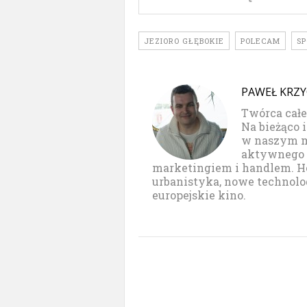
JEZIORO GŁĘBOKIE
POLECAM
S
PAWEŁ KRZ
Twórca całe
Na bieżąco 
w naszym mi
aktywnego 
marketingiem i handlem. Hobb
urbanistyka, nowe technolog
europejskie kino.