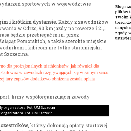
 wydarzeń sportowych w województwie
Blog szc
plików 
Twoim k
gim i krótkim dystansie.
Każdy z zawodników
treści 
danych s
wania w Odrze, 90 km jazdy na rowerze i 21,1
zgody, 
rasa będzie przebiegać m.in. przez
ustawien
siążąt Pomorskich, a także szerokie miejskie
awodnikom i kibicom nie tylko staromiejski,
t Szczecina.
no dla profesjonalnych triathlonistów, jak również dla
wystartować w zawodach rozgrywających się w samym sercu
zej tury zapisów dodatkowo obniżona została opłata
ort, firmy współorganizującej zawody.
y organizatora. Fot. UM Szczecin
uczestników
, którzy dokonają opłaty startowej