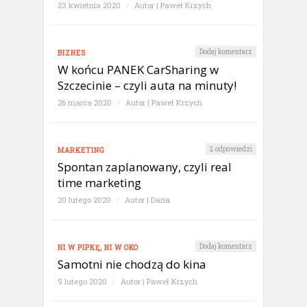
23 kwietnia 2020
/
Autor |
Paweł Krzych
Dodaj komentarz
BIZNES
W końcu PANEK CarSharing w
Szczecinie – czyli auta na minuty!
26 marca 2020
/
Autor |
Paweł Krzych
2 odpowiedzi
MARKETING
Spontan zaplanowany, czyli real
time marketing
20 lutego 2020
/
Autor |
Daria
Dodaj komentarz
NI W PIPKĘ, NI W OKO
Samotni nie chodzą do kina
9 lutego 2020
/
Autor |
Paweł Krzych