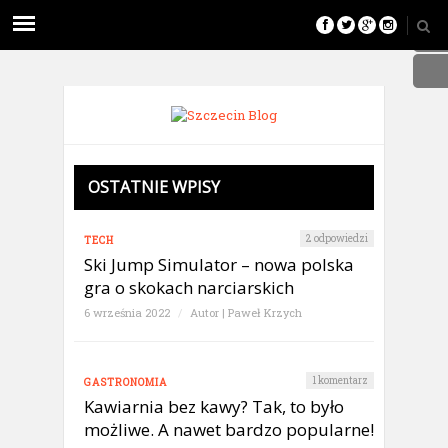
OSTATNIE WPISY
2 odpowiedzi
TECH
Ski Jump Simulator – nowa polska
gra o skokach narciarskich
6 września 2022
/
Autor |
Paweł Krzych
1 komentarz
GASTRONOMIA
Kawiarnia bez kawy? Tak, to było
możliwe. A nawet bardzo popularne!