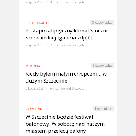
2 lipca 2021
/
Autor |
Paweł Krzych
15 odpowiedzi
FOTORELACJE
Postapokaliptyczny klimat Stoczni
Szczecińskiej [galeria zdjęć]
2 lipca 2021
/
Autor |
Paweł Krzych
9 odpowiedzi
MIEJSCA
Kiedy byłem małym chłopcem… w
dużym Szczecinie
1 lipca 2021
/
Autor |
Paweł Krzych
1 komentarz
SZCZECIN
W Szczecinie będzie festiwal
balonowy. W sobotę nad naszym
miastem przelecą balony