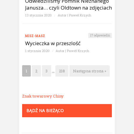
Odwiedziliśmy Pomnik Nieznanego
Janusza… czyli Oldtown na zdjęciach
13 stycznia 2020
/
Autor |
Paweł Krzych
17 odpowiedzi
MISZ-MASZ
Wycieczka w przeszlość
1 stycznia 2020
/
Autor |
Paweł Krzych
1
2
3
…
218
Następna strona »
Znak towarowy Chiny
BĄDŹ NA BIEŻĄCO