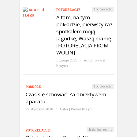
2 odpowiedzi
FOTORELACJE
A tam, na tym
pokładzie, pierwszy raz
spotkałem moją
Jagódkę, Waszą mamę
[FOTORELACJA PROM
WOLIN]
1 lutego 2020
/
Autor |
Paweł
Krzych
2 odpowiedzi
PODRÓŻE
Czas się schować. Za obiektywem
aparatu.
29 stycznia 2020
/
Autor |
Paweł Krzych
Dodaj komentarz
FOTORELACJE